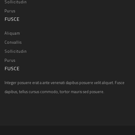
Sollicitudin
Purus
FUSCE
Aliquam
Convallis
Sollicitudin
Purus
FUSCE
Integer posuere erat a ante venenati dapibus posuere velit aliquet. Fusce
dapibus, tellus cursus commodo, tortor mauris sed posuere.