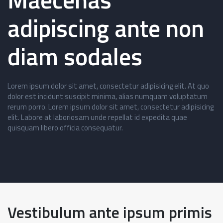
adipiscing ante non
diam sodales
Lorem ipsum dolor sit amet, consectetur adipisicing elit. At quo
dolor est incidunt suscipit minima, alias numquam voluptatum
rerum porro. Lorem ipsum dolor sit amet, consectetur adipisicing
elit. Labore at laboriosam unde repellat id expedita quae
quisquam libero officia consequatur.
Vestibulum ante ipsum primis