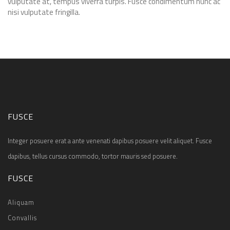
vulputate at, tempus viverra turpis. Fusce condimentum nunc ac
nisi vulputate fringilla.
FUSCE
Integer posuere erat a ante venenati dapibus posuere velit aliquet. Fusce
dapibus, tellus cursus commodo, tortor mauris sed posuere.
FUSCE
Aliquam
Convallis